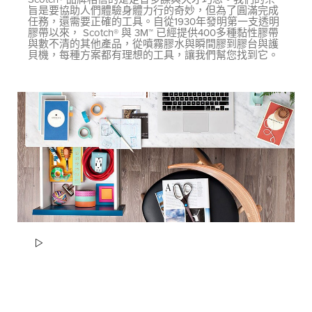
旨是要協助人們體驗身體力行的奇妙，但為了圓滿完成
任務，還需要正確的工具。自從1930年發明第一支透明
膠帶以來， Scotch® 與 3M™ 已經提供400多種黏性膠帶
與數不清的其他產品，從噴霧膠水與瞬間膠到膠台與護
貝機，每種方案都有理想的工具，讓我們幫您找到它。