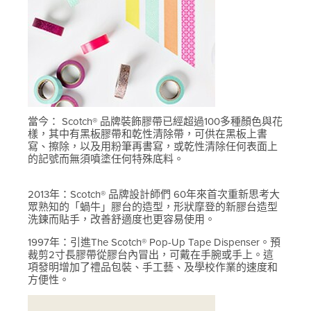
當今： Scotch® 品牌裝飾膠帶已經超過100多種顏色與花
樣，其中有黑板膠帶和乾性清除帶，可供在黑板上書
寫、擦除，以及用粉筆再書寫，或乾性清除任何表面上
的記號而無須噴塗任何特殊底料。
2013年：Scotch® 品牌設計師們 60年來首次重新思考大
眾熟知的「蝸牛」膠台的造型，形狀摩登的新膠台造型
洗鍊而貼手，改善舒適度也更容易使用。
1997年：引進The Scotch® Pop-Up Tape Dispenser。預
裁剪2寸長膠帶從膠台內冒出，可戴在手腕或手上。這
項發明增加了禮品包裝、手工藝、及學校作業的速度和
方便性。