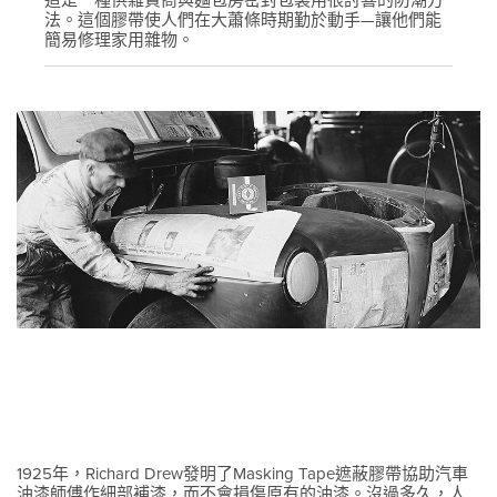
法。這個膠帶使人們在大蕭條時期勤於動手—讓他們能
簡易修理家用雜物。
1925年，Richard Drew發明了Masking Tape遮蔽膠帶協助汽車
油漆師傅作細部補漆，而不會損傷原有的油漆。沒過多久，人