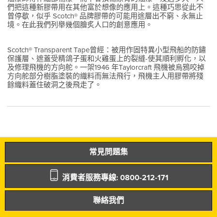
們把這種新膠帶用在其他富於想像的應用上。這種巧思從此不
曾停歇，似乎 Scotch® 品牌膠帶的可能用途層出不窮、永無止
境。在此我們列舉幾個膾炙人口的創意應用。
Scotch® Transparent Tape曾經：被用作固特異小型飛船的防鏽
保護層、遮蓋受精鴿子蛋和火雞蛋上的裂縫-使其順利孵化，以
及修理飛機的方向舵。一架1946 年Taylorcraft 飛機被烏鴉咬掉
方向舵部分樹脂塗裝的織料而無法飛行，飛機主人用膠帶將殘
餘織料蓋住破洞之後飛走了。
常見問題集
消費者服務專線: 0800-212-171
聯絡我們